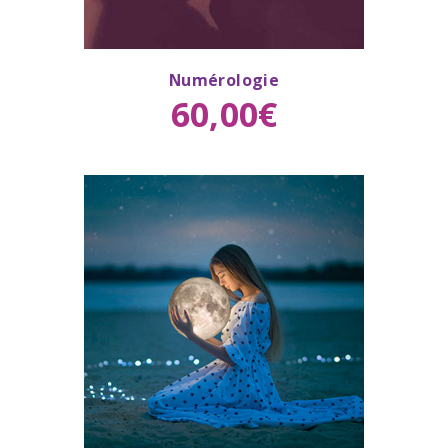
Numérologie
Buy now
Details
60
,
00
€