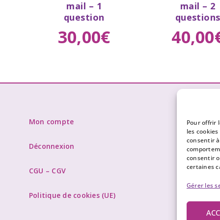
mail – 1
mail – 2
question
question
30
,
00
€
40
,
00
New
Mon compte
Pour offrir
Abonnez-
les cookies
consentir à
et les a
Déconnexion
comportemen
consentir o
certaines c
CGU – CGV
Gérer les s
Politique de cookies (UE)
ACC