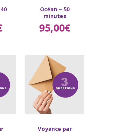
Buy
 40
Océan – 50
tails
now
Details
minutes
€
95
,
00
€
Buy
ar
Voyance par
tails
now
Details