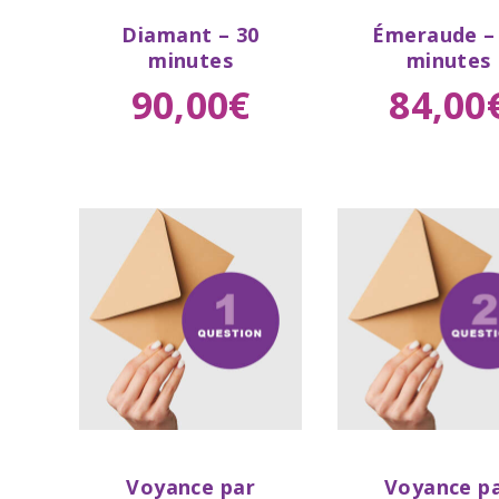
Buy
Buy
Diamant – 30
Émeraude –
now
Details
now
De
minutes
minutes
90
,
00
€
84
,
00
Buy
Buy
Voyance par
Voyance p
now
Details
now
De