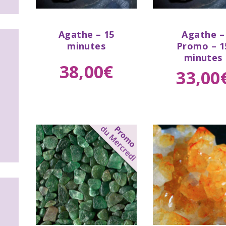
Buy
Buy
Agathe – 15
Agathe –
now
Details
now
De
minutes
Promo – 1
minutes
38
,
00
€
33
,
00