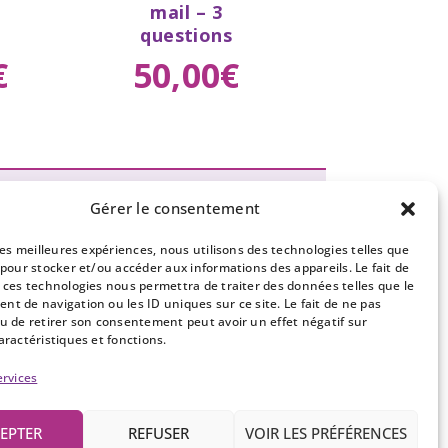
mail – 3
s
questions
€
50
,
00
€
Gérer le consentement
sletter
 les meilleures expériences, nous utilisons des technologies telles que
vous pour recevoir notre newsletter
 pour stocker et/ou accéder aux informations des appareils. Le fait de
 ces technologies nous permettra de traiter des données telles que le
gendas de nos voyants
t de navigation ou les ID uniques sur ce site. Le fait de ne pas
u de retirer son consentement peut avoir un effet négatif sur
aractéristiques et fonctions.
ervices
EPTER
REFUSER
VOIR LES PRÉFÉRENCES