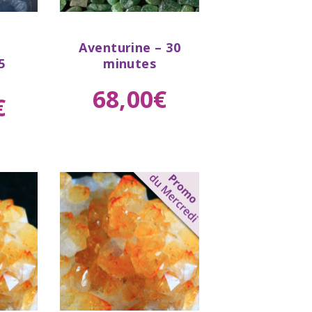
Buy
Aventurine – 30
tails
now
Details
5
minutes
68
,
00
€
€