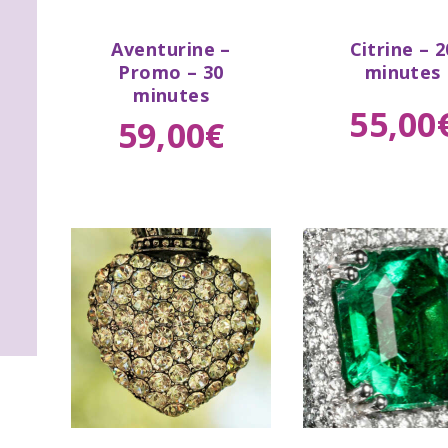
Buy
Buy
Aventurine –
Citrine – 2
now
Details
now
De
Promo – 30
minutes
minutes
55
,
00
59
,
00
€