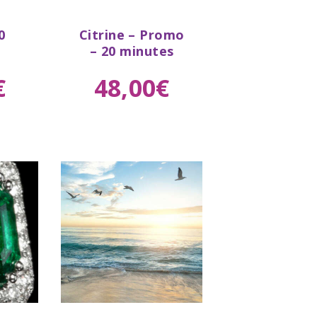
Buy
0
Citrine – Promo
tails
now
Details
– 20 minutes
€
48
,
00
€