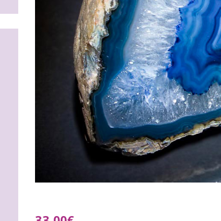
33
,
00
€