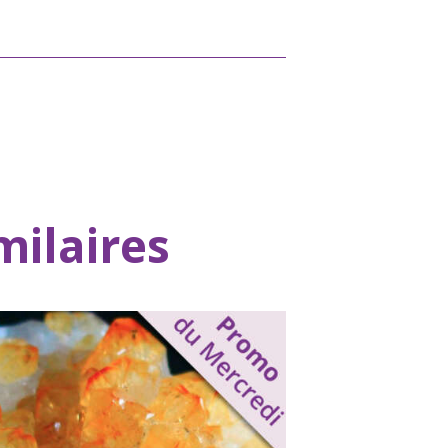
milaires
Citrine – Promo – 20
minutes