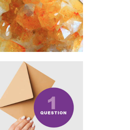
48
,
00
€
Buy now
Details
Voyance par mail – 1
question
30
,
00
€