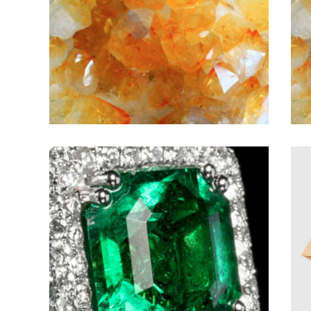
55
,
00
€
Buy now
Details
Émeraude – 40
minutes
84
,
00
€